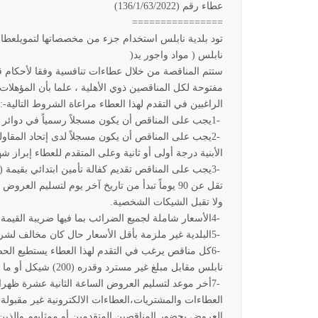
عطاء رقم (136/1/63/2022
)
================
تود بلدية نابلس استخدام جزء من مخصصاتها لتمويلعطا
نابلس ( مواد واجور يد
)
مفتوحة لكل المناقصين ذوي الأهلية ، علما بأن المؤهلا
الراغبين في التقدم لهذا العطاء مراعاة الشروط التالية
:-
1-
يجب على المناقص أن يكون مسجلاً رسمياً في دوائر 
2-
يجب على المناقص أن يكون مسجلاً لدى إتحاد المقاول
الأبنية درجة أولى أو ثانية وعلى المتقدم للعطاء إبراز ش
3-
تقل عن 90 يوماً تبدأ من تاريخ آخر يوم لتسليم ا
ولا تقبل الشيكات الشخصية
.
4-
الأسعار شاملة لجميع الضرائب بما فيها ضريبة القيمة
5-
البلدية غير ملزمة بأقل الأسعار حال كان مخالف لشر
6-
كل مناقص يرغب في التقدم لهذا العطاء يستطيع ال
نابلس مقابل مبلغ غير مسترد وقدره (200) شيكل أو ما يعادلها
7-
العطاءات والمشتريات،العطاءات الالكترونية غير مقبولة