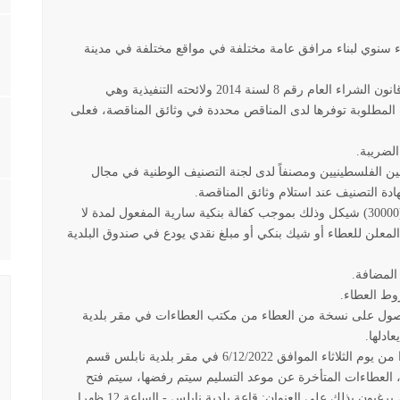
ء سنوي لبناء مرافق عامة مختلفة في مواقع مختلفة في مدينة
ستتم المناقصة من خلال عطاءات تنافسية وفقا لأحكام قانون الشراء العام رقم 8 لسنة 2014 ولائحته التنفيذية وهي
ت المطلوبة توفرها لدى المناقص محددة في وثائق المناقصة، فعلى
الضريبة
.
ين الفلسطينيين ومصنفاً لدى لجنة التصنيف الوطنية في مجال
هادة التصنيف عند استلام وثائق المناقصة
.
يجب على المناقص تقديم كفالة تأمين ابتدائي بقيمة (30000) شيكل وذلك بموجب كفالة بنكية سارية المفعول لمدة لا
لعروض المعلن للعطاء أو شيك بنكي أو مبلغ نقدي يودع في صندوق البلدية
 المضافة
.
وط العطاء
.
حصول على نسخة من العطاء من مكتب العطاءات في مقر بلدية
.
أخر موعد لتسليم العروض الساعة الثانية عشرة ظهرا من يوم الثلاثاء الموافق 6/12/2022 في مقر بلدية نابلس قسم
، العطاءات المتأخرة عن موعد التسليم سيتم رفضها، سيتم فتح
العروض بحضور المناقصين المتقدمين أو ممثليهم والذين يرغبون بذلك على العنوان: قاعة بلدية نابلس - الساعة 12 ظهرا