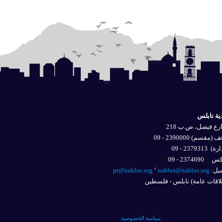
ية نابلس
ع فيصل، ص.ب 218
 (مقسم) 2390000 - 09
ارة)
2379313 - 09
2374690 - 09
يل: 
nablus@nablus.org
٬
pr@nablus.org
اقات عامة) نابلس - فلسطين
سياسة الخصوصية