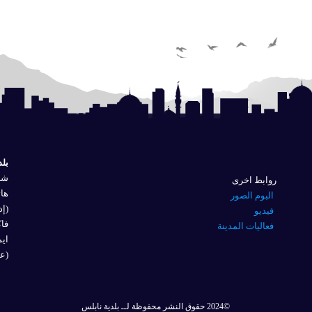
بلد
شار
روابط اخرى
هاتف
البوم الصور
(إد
فيديو
فاكس 
فعاليات المدينة
ايم
(عل
©2024 حقوق النشر محفوظة لــ بلدية نابلس