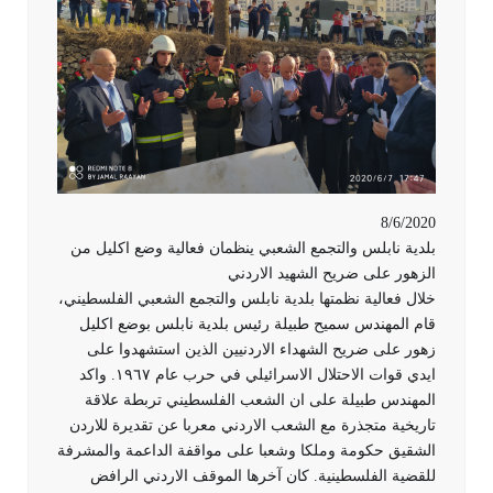
8/6/2020
بلدية نابلس والتجمع الشعبي ينظمان فعالية وضع اكليل من
الزهور على ضريح الشهيد الاردني
خلال فعالية نظمتها بلدية نابلس والتجمع الشعبي الفلسطيني،
قام المهندس سميح طبيلة رئيس بلدية نابلس بوضع اكليل
زهور على ضريح الشهداء الاردنيين الذين استشهدوا على
ايدي قوات الاحتلال الاسرائيلي في حرب عام ١٩٦٧. واكد
المهندس طبيلة على ان الشعب الفلسطيني تربطة علاقة
تاريخية متجذرة مع الشعب الاردني معربا عن تقديرة للاردن
الشقيق حكومة وملكا وشعبا على مواقفة الداعمة والمشرفة
للقضية ال
فلسطينية. كان آخرها الموقف الاردني الرافض