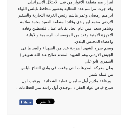
لقرار ضم منطقة الاغوار من قبل الاحتلال الاسرائيلي.
وقد جرت مراسم هذه الفعالية بحضور محافظ نابلس اللواء
ابراهيم رمضان وعمر هاشم رئيس الغرفة التجارية والسفير
الاردني محمد ابو وندي وقائد المنطقة العميد محمد سلامة
وشاهر سعد امين عام اتحاد نقابات عمال فلسطين وقادة
الاجهزة الامنية وعدد من المؤسسات الرسمية والاهلية
واعضاء المجلس البلدي.
ويضم صرح الشهيد اضرحة عدد من الشهداء والضباط في
الجيش الاردني وهم الشهيد المقدم صالح عبد الله شويعر (
الشمري )ابو علي
بطل معركة المدرعات التي وقعت في وادي التفاح نابلس
من قبيلة شمر
..ورفاقة ملازم أول سليمان عطية الشخانبة ..ورقيب اول
صياح فياض عواد الفقراء ..وجندي أول راشد نمر العظامات .
f
Share