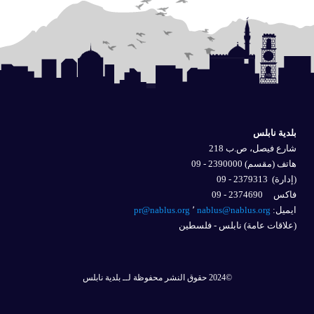
بلدية نابلس
شارع فيصل، ص.ب 218
هاتف (مقسم) 2390000 - 09
(إدارة)
2379313 - 09
فاكس 2374690 - 09
ايميل: 
nablus@nablus.org
٬
pr@nablus.org
(علاقات عامة) نابلس - فلسطين
©2024 حقوق النشر محفوظة لــ بلدية نابلس