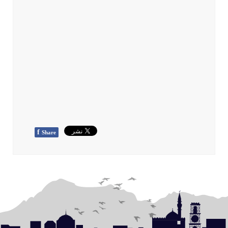
f
Share