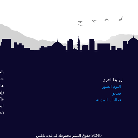
بلد
شار
روابط اخرى
هاتف
البوم الصور
(إد
فيديو
فاكس 
فعاليات المدينة
ايم
(عل
©2024 حقوق النشر محفوظة لــ بلدية نابلس