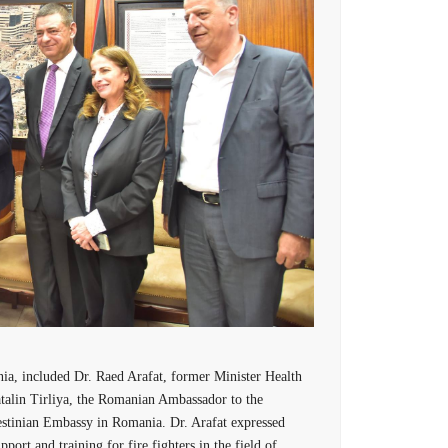
ia, included Dr. Raed Arafat, former Minister Health
atalin Tirliya, the Romanian Ambassador to the
estinian Embassy in Romania. Dr. Arafat expressed
port and training for fire fighters in the field of