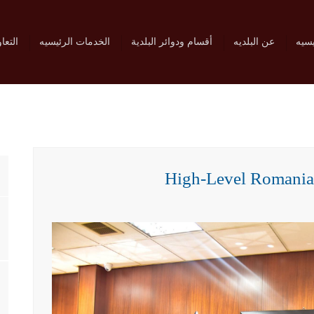
يسيه
عن البلديه
أقسام ودوائر البلدية
الخدمات الرئيسيه
التعا
High-Level Romanian