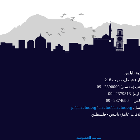
ية نابلس
ع فيصل، ص.ب 218
 (مقسم) 2390000 - 09
ارة)
2379313 - 09
2374690 - 09
يل: 
nablus@nablus.org
٬
pr@nablus.org
اقات عامة) نابلس - فلسطين
سياسة الخصوصية