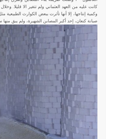
كانت عليه من العهد العثماني ولم تتغير الا قليلا. وخلا
صبانة كنعان، إحد أكبر المصابن الشهيرة، ولم يبق منها سوى عدد قليل لا يتج