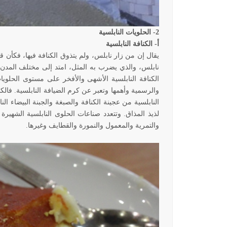
2- الحلويات النابلسية
أ- الكنافة النابلسية
يقال إن من زار نابلس، ولم يتذوق الكنافة فيها، فكأن ق
نابلس، والذي يضرب به المثل، امتد إلى مختلف المدن ا
الكنافة النابلسية الأشهى والأفخر على مستوى الحلويات
والرسمية وأهمها وتعبر عن كرم الضيافة النابلسية. فالك
النابلسية من عجينة الكنافة والصبغة والجبنة البيضاء ا
لذيذ المذاق. وتتعدد صناعات الحلوى النابلسية الشهيرة
والتمرية والمعمول والنمورة والقطايف وغيرها.