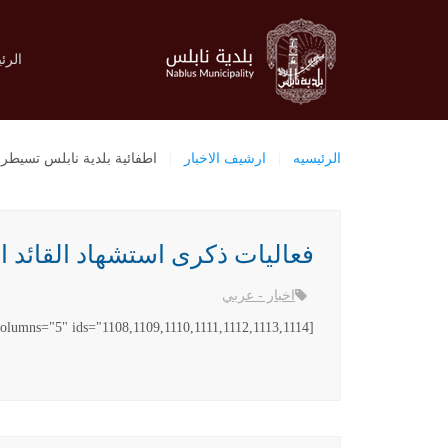
الرئ
الرئيسيه
ارشيف الاخبار
اطفائية بلدية نابلس تسيطر عل
فعاليات ذكرى استشهاد القائد ابو عمار 1
اخبار - عربي
[gallery link="file" columns="5" ids="1108,1109,1110,1111,1112,1113,1114"]