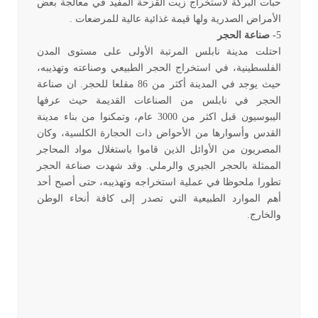
حبات البركة لاستخراج زيت القزحة المفيد في معالجة بعض
الأمراض الصدرية ولها قيمة غذائية عالية للمرضعات .
5
- صناعة الحجر
احتلت مدينة نابلس المرتبة الأولى على مستوى المدن
الفلسطينية، في استخراج الحجر الطبيعي وصناعته وتهذيبه،
حيث يوجد في المدينة أكثر من 86 مقلعا للحجر. ان صناعة
الحجر في نابلس من الصناعات القديمة حيث عرفها
اليبوسيون قبل اكثر من 3000 عام، وتمكنوا من بناء مدينة
القدس وأسوارها من الأحواض ذات الحجارة الكلسية، وكان
المصريون من الأوائل الذين قاموا باستغلال مواد المحاجر
الممثلة بالحجر الجيري والرملي. وقد شهدت صناعة الحجر
تطورا ملحوظا في عملية استخراجه وتهذيبه، حتى أصبح أحد
أهم الموارد الطبيعية التي تصدر إلى كافة أنحاء الوطن
والخارج.