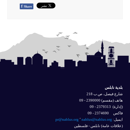
f
Share
بلدية نابلس
شارع فيصل، ص.ب 218
هاتف (مقسم) 2390000 - 09
(إدارة)
2379313 - 09
فاكس 2374690 - 09
ايميل: 
nablus@nablus.org
٬
pr@nablus.org
(علاقات عامة) نابلس - فلسطين