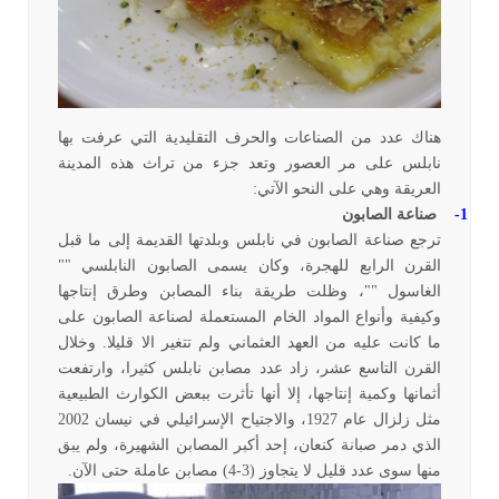
هناك عدد من الصناعات والحرف التقليدية التي عرفت بها
نابلس على مر العصور وتعد جزء من تراث هذه المدينة
العريقة وهي على النحو الآتي:
1-
صناعة الصابون
ترجع صناعة الصابون في نابلس وبلدتها القديمة إلى ما قبل
القرن الرابع للهجرة، وكان يسمى الصابون النابلسي ""
الغاسول ""، وظلت طريقة بناء المصابن وطرق إنتاجها
وكيفية وأنواع المواد الخام المستعملة لصناعة الصابون على
ما كانت عليه من العهد العثماني ولم تتغير الا قليلا. وخلال
القرن التاسع عشر، زاد عدد مصابن نابلس كثيرا، وارتفعت
أثمانها وكمية إنتاجها، إلا أنها تأثرت ببعض الكوارث الطبيعية
مثل زلزال عام 1927، والاجتياح الإسرائيلي في نيسان 2002
الذي دمر صبانة كنعان، إحد أكبر المصابن الشهيرة، ولم يبق
منها سوى عدد قليل لا يتجاوز (3-4) مصابن عاملة حتى الآن.