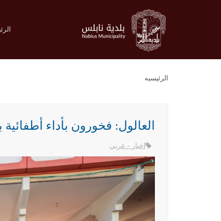
الرئ
الرئيسيه
العالول: فخورون بأداء أطفائية ب
اخبار - عربي