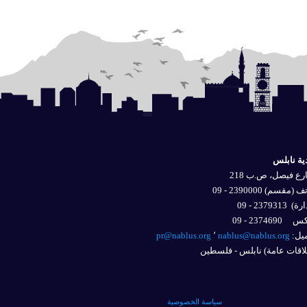
ية نابلس
ع فيصل، ص.ب 218
 (مقسم) 2390000 - 09
ارة)
2379313 - 09
2374690 - 09
يل: 
nablus@nablus.org
٬
pr@nablus.org
اقات عامة) نابلس - فلسطين
سياسة الخصوصية