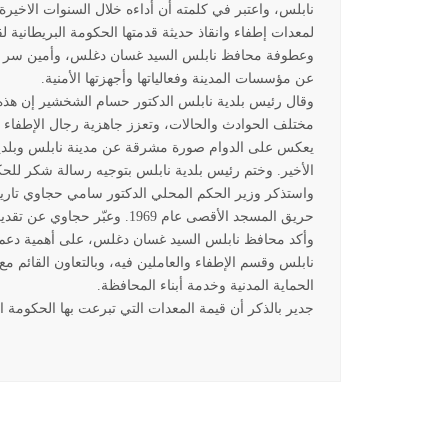
نابلس، واعتبر في كلمته أن أداءه خلال السنوات الاخيرة
لمعدات إطفاء وانقاذ حديثة قدمتها الحكومة البريطانية
وعطوفة محافظ نابلس السيد غسان دغلس، وأمين سر إق
عن مؤسسات المدينة وفعالياتها وأجهزتها الأمنية
.
وقال رئيس بلدية نابلس الدكتور حسام الشخشير إن هذه
مختلف الحوادث والحالات، وتعزز جاهزية رجال الإطفاء و
يعكس على الدوام صورة مشرقة عن مدينة نابلس وبلديتها
الأخير. وختم رئيس بلدية نابلس بتوجيه رسالة شكر للحكو
واستذكر وزير الحكم المحلي الدكتور سامي حجاوي تاري
حريق المسجد الأقصى عام 1969. وعبّر حجاوي عن تقديره وشكره لبلدية نابلس بكافة طواقمها والعاملين فيها
وأكد محافظ نابلس السيد غسان دغلس، على أهمية دعم وت
نابلس وقسم الإطفاء والعاملين فيه، وبالتعاون القائم م
الحماية المدنية وخدمة أبناء المحافظة
.
جدير بالذكر أن قيمة المعدات التي تبرعت بها الحكومة البريطانية 650 ألف 