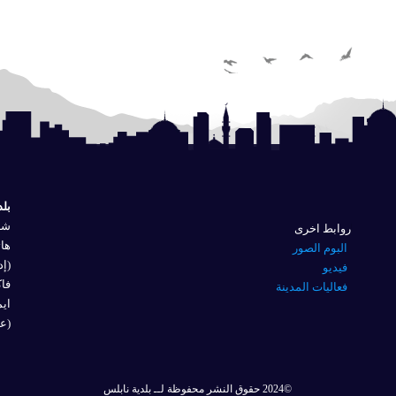
بلد
شار
روابط اخرى
هاتف
البوم الصور
(إد
فيديو
فاكس 
فعاليات المدينة
ايم
(عل
©2024 حقوق النشر محفوظة لــ بلدية نابلس