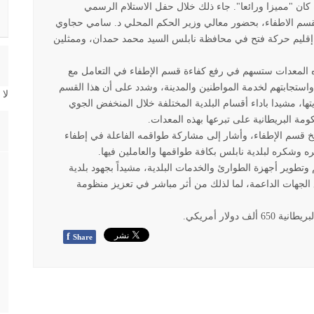
 كان "مميزا ورائعا". جاء ذلك خلال حفل الاستلام الرسمي
 لقسم الاطفاء، بحضور معالي وزير الحكم المحلي د. سامي حجاوي
ليم حركة فتح في محافظة نابلس السيد محمد حمدان، وممثلين
 المعدات ستسهم في رفع كفاءة قسم الإطفاء في التعامل مع
استجابتهم لخدمة المواطنين والمدينة، وشدد على أن هذا القسم
لا
، مشيدا باداء أقسام البلدية المختلفة خلال المنخفض الجوي
مة البريطانية على تبرعها بهذه المعدات
.
خ قسم الإطفاء، وأشار إلى مشاركة طواقمه الفاعلة في إطفاء
.
طوير أجهزة الطوارئ والخدمات البلدية، مشيداً بجهود بلدية
ع الجهات الداعمة، لما لذلك من أثر مباشر في تعزيز منظومة
دولار أمريكي
.
f
Share