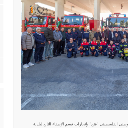
طني الفلسطيني "فتح" بإنجازات قسم الإطفاء التابع لبلدية