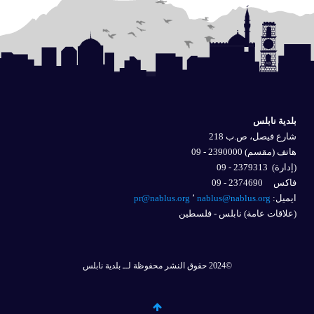
بلدية نابلس
شارع فيصل، ص.ب 218
هاتف (مقسم) 2390000 - 09
(إدارة)
2379313 - 09
فاكس 2374690 - 09
ايميل: 
nablus@nablus.org
٬
pr@nablus.org
(علاقات عامة) نابلس - فلسطين
©2024 حقوق النشر محفوظة لــ بلدية نابلس