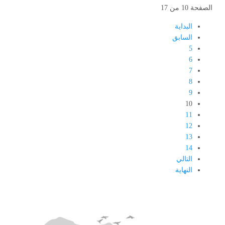
الصفحة 10 من 17
البداية
السابق
5
6
7
8
9
10
11
12
13
14
التالي
النهاية