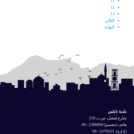
11
12
13
التالي
النهاية
بلدية نابلس
شارع فيصل، ص.ب 218
هاتف (مقسم) 2390000 - 09
(إدارة)
2379313 - 09