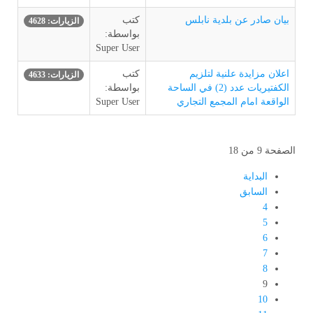
بيان صادر عن بلدية نابلس
كتب
الزيارات: 4628
بواسطة:
Super User
اعلان مزايدة علنية لتلزيم
كتب
الزيارات: 4633
الكفتيريات عدد (2) في الساحة
بواسطة:
الواقعة امام المجمع التجاري
Super User
الصفحة 9 من 18
البداية
السابق
4
5
6
7
8
9
10