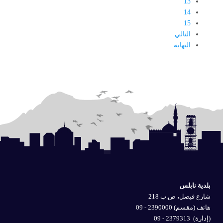
13
14
15
التالي
النهاية
بلدية نابلس
شارع فيصل، ص.ب 218
هاتف (مقسم) 2390000 - 09
(إدارة)
2379313 - 09